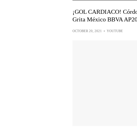
¡GOL CARDIACO! Córdova
Grita México BBVA AP20
OCTOBER 20, 2021
•
YOUTUBE