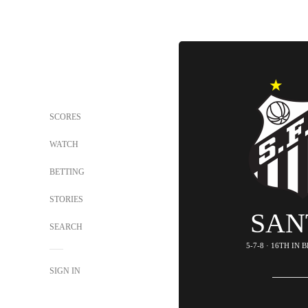
SCORES
WATCH
BETTING
STORIES
SAN
SEARCH
5-7-8 · 16TH IN 
SIGN IN