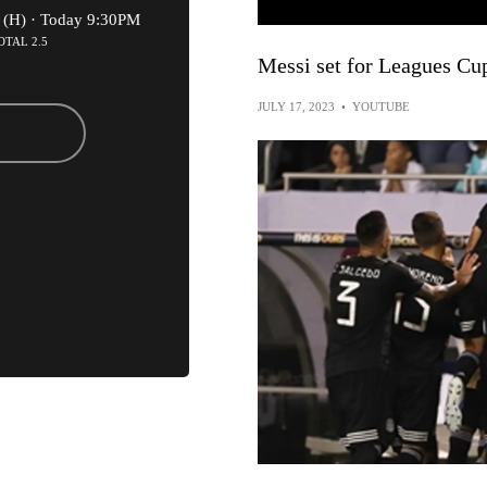
 (H) ·
Today 9:30PM
OTAL 2.5
Messi set for Leagues Cu
JULY 17, 2023
•
YOUTUBE