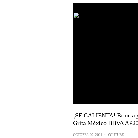
¡SE CALIENTA! Bronca y r
Grita México BBVA AP20
OCTOBER 20, 2021
•
YOUTUBE