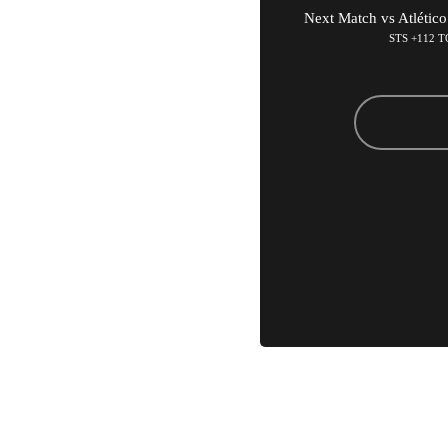
Next Match vs Atlético
STS +112 T