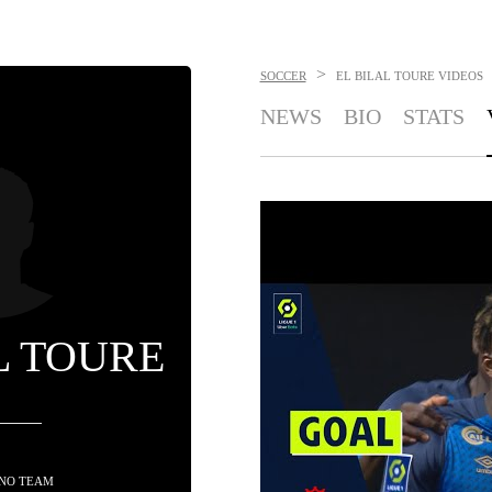
>
SOCCER
EL BILAL TOURE
VIDEOS
NEWS
BIO
STATS
L TOURE
 NO TEAM