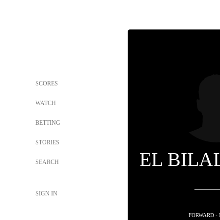
SCORES
WATCH
BETTING
STORIES
EL BILA
SEARCH
SIGN IN
FORWARD -