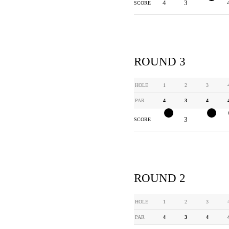
4
3
3
SCORE
ROUND 3
HOLE
1
2
3
PAR
4
3
4
3
3
3
SCORE
ROUND 2
HOLE
1
2
3
PAR
4
3
4