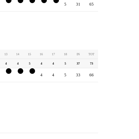
3
3
4
3
3
5
31
65
13
14
15
16
17
18
IN
TOT
4
4
5
4
4
5
37
73
3
3
4
4
4
5
33
66