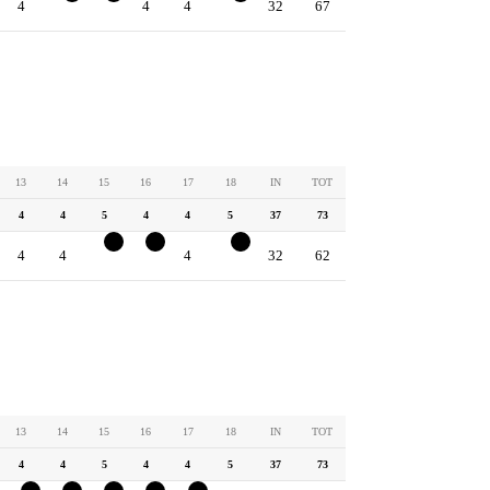
4
3
4
4
4
4
32
67
13
14
15
16
17
18
IN
TOT
4
4
5
4
4
5
37
73
4
4
4
3
4
4
32
62
13
14
15
16
17
18
IN
TOT
4
4
5
4
4
5
37
73