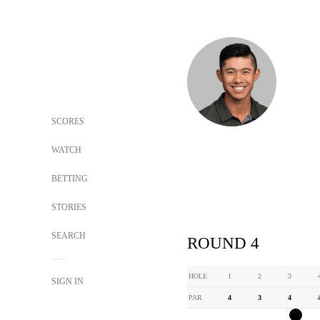
SCORES
WATCH
BETTING
STORIES
SEARCH
ROUND 4
HOLE
1
2
3
SIGN IN
PAR
4
3
4