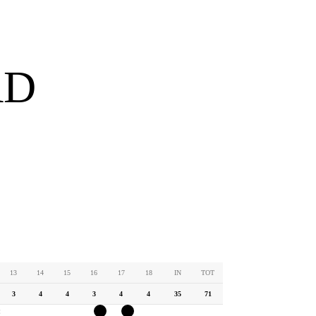
RD
13
14
15
16
17
18
IN
TOT
3
4
4
3
4
4
35
71