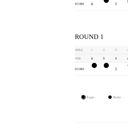
4
4
3
SCORE
ROUND 1
HOLE
1
2
3
PAR
4
5
3
3
4
3
SCORE
Eagle -
Birdie