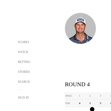
SCORES
WATCH
BETTING
STORIES
SEARCH
ROUND 4
HOLE
1
2
3
SIGN IN
PAR
4
5
3