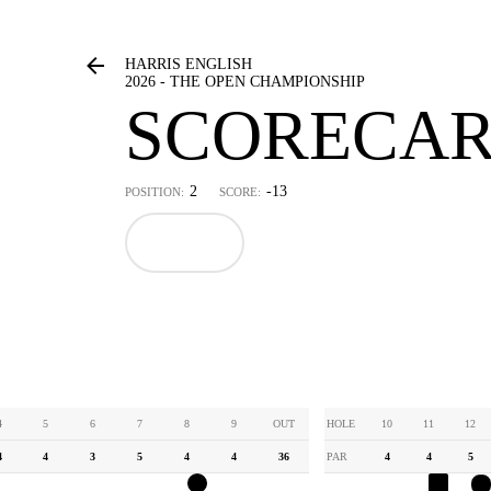
HARRIS ENGLISH
2026 - THE OPEN CHAMPIONSHIP
SCORECA
2
-13
POSITION:
SCORE:
4
5
6
7
8
9
OUT
HOLE
10
11
12
4
4
3
5
4
4
36
PAR
4
4
5